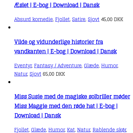
Æslet | E-bog | Download | Dansk
Absurd komedie
,
Fjollet
,
Satire
,
Sjovt
45,00
DKK
Vilde og vidunderlige historier fra
vandkanten | E-bog | Download | Dansk
Eventyr
,
Fantasy / Adventure
,
Glæde
,
Humor
,
Natur
,
Sjovt
65,00
DKK
Miss Susie med de magiske solbriller møder
Miss Maggie med den røde hat | E-bog |
Download | Dansk
Fjollet
,
Glæde
,
Humor
,
Kat
,
Natur
,
Rablende skør
,