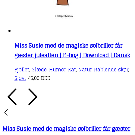
Miss Susie med de magiske solbriller får
gæster juleaften | E-bog | Download | Dansk
Fjollet
,
Glæde
,
Humor
,
Kat
,
Natur
,
Rablende skør
,
Sjovt
45,00
DKK
Miss Susie med de magiske solbriller får gæster