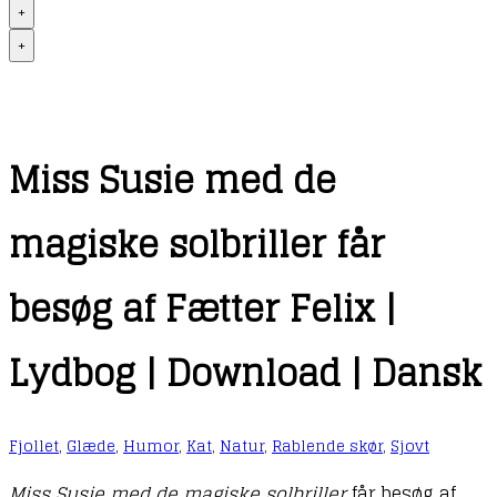
+
+
Miss Susie med de
magiske solbriller får
besøg af Fætter Felix |
Lydbog | Download | Dansk
Fjollet
,
Glæde
,
Humor
,
Kat
,
Natur
,
Rablende skør
,
Sjovt
Miss Susie med de magiske solbriller
får besøg af