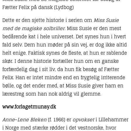
Fætter Felix på dansk (Lydbog)
Dette er den sjette historie i serien om
Miss Susie
med de magiske solbriller
. Miss Susie er den mest
bedårende kat i hele universet. Det synes hun i hvert
fald selv. Dem hun møder på sin vej, er dog ikke altid
helt enige. Faktisk synes de fleste, at hun er rablende
skør. I denne historie fortæller hun om en ganske
forfærdelig dag i sit liv, da hun fik besøg af Fætter
Felix. Han er intet mindre end en frygtelig irriterende
bølle, og det ender med, at Miss Susie giver ham en
lærestreg som han nok aldrig vil glemme.
www.forlagetmunay.dk
Anne
–
Lene Bleken
(f. 1966) er
opvokset
i Lillehammer
i Norge med stærke rødder i det vestnorske, hvor