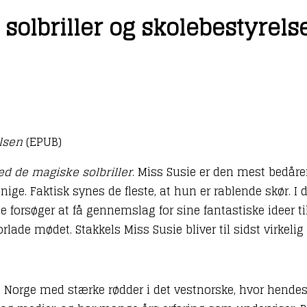
olbriller og skolebestyrelse
lsen
(EPUB)
d de magiske solbriller
. Miss Susie er den mest bedåren
enige. Faktisk synes de fleste, at hun er rablende skør.
e forsøger at få gennemslag for sine fantastiske ideer t
de mødet. Stakkels Miss Susie bliver til sidst virkelig 
 Norge med stærke rødder i det vestnorske, hvor hende