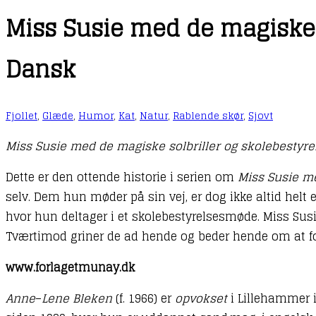
Miss Susie med de magiske s
Dansk
Fjollet
,
Glæde
,
Humor
,
Kat
,
Natur
,
Rablende skør
,
Sjovt
Miss Susie med de magiske solbriller og skolebestyre
Dette er den ottende historie i serien om
Miss Susie me
selv. Dem hun møder på sin vej, er dog ikke altid helt 
hvor hun deltager i et skolebestyrelsesmøde. Miss Susi
Tværtimod griner de ad hende og beder hende om at forla
www.forlagetmunay.dk
Anne
–
Lene Bleken
(f. 1966) er
opvokset
i Lillehammer i