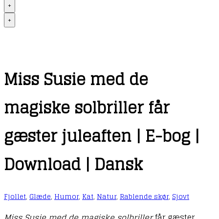
+
+
Miss Susie med de
magiske solbriller får
gæster juleaften | E-bog |
Download | Dansk
Fjollet
,
Glæde
,
Humor
,
Kat
,
Natur
,
Rablende skør
,
Sjovt
Miss Susie med de magiske solbriller
får gæster