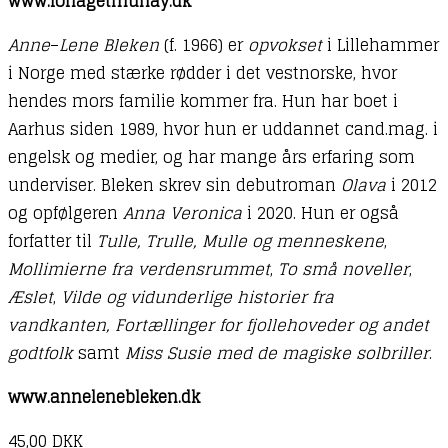
www.forlagetmunay.dk
Anne
–
Lene Bleken
(f. 1966) er
opvokset
i Lillehammer
i Norge med stærke rødder i det vestnorske, hvor
hendes mors familie kommer fra. Hun har boet i
Aarhus siden 1989, hvor hun er uddannet cand.mag. i
engelsk og medier, og har mange års erfaring som
underviser. Bleken skrev sin debutroman
Olava
i 2012
og opfølgeren
Anna Veronica
i 2020. Hun er også
forfatter til
Tulle, Trulle, Mulle og menneskene
,
Mollimierne fra verdensrummet
,
To små noveller
,
Æslet
,
Vilde og vidunderlige historier fra
vandkanten, Fortællinger for fjollehoveder og andet
godtfolk
samt
Miss Susie med de magiske solbriller
.
www.annelenebleken.dk
45,00
DKK