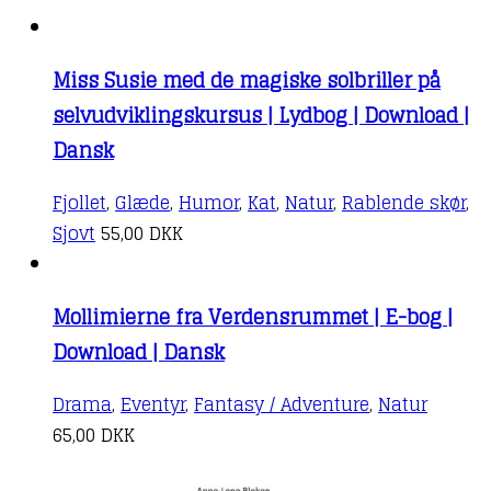
Miss Susie med de magiske solbriller på
selvudviklingskursus | Lydbog | Download |
Dansk
Fjollet
,
Glæde
,
Humor
,
Kat
,
Natur
,
Rablende skør
,
Sjovt
55,00
DKK
Mollimierne fra Verdensrummet | E-bog |
Download | Dansk
Drama
,
Eventyr
,
Fantasy / Adventure
,
Natur
65,00
DKK