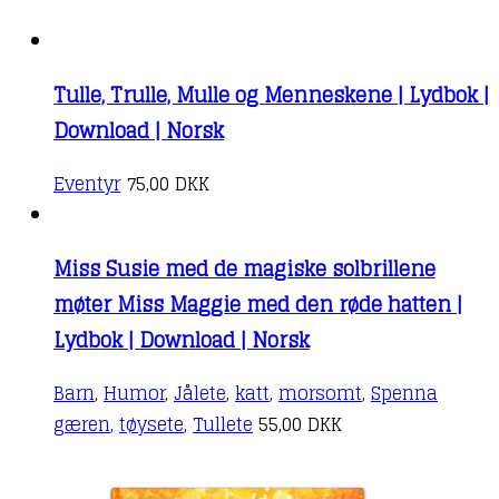
Tulle, Trulle, Mulle og Menneskene | Lydbok |
Download | Norsk
Eventyr
75,00
DKK
Miss Susie med de magiske solbrillene
møter Miss Maggie med den røde hatten |
Lydbok | Download | Norsk
Barn
,
Humor
,
Jålete
,
katt
,
morsomt
,
Spenna
gæren
,
tøysete
,
Tullete
55,00
DKK