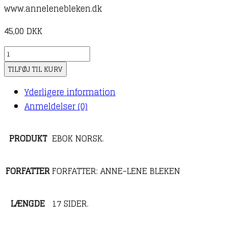
www.annelenebleken.dk
45,00
DKK
Miss
Susie
TILFØJ TIL KURV
med
Yderligere information
de
Anmeldelser (0)
magiske
solbrillene
møter
PRODUKT
EBOK NORSK.
Monsteret
Max
FORFATTER
FORFATTER: ANNE-LENE BLEKEN
|
E-
LÆNGDE
17 SIDER.
bok
|