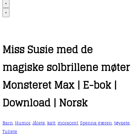
+
+
Miss Susie med de
magiske solbrillene møter
Monsteret Max | E-bok |
Download | Norsk
Barn
,
Humor
,
Jålete
,
katt
,
morsomt
,
Spenna gæren
,
tøysete
,
Tullete