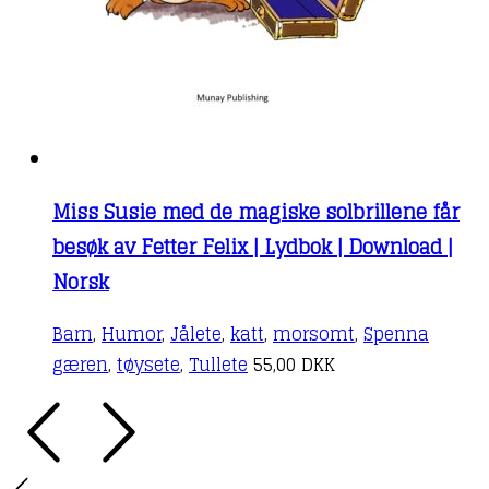
Miss Susie med de magiske solbrillene får
besøk av Fetter Felix | Lydbok | Download |
Norsk
Barn
,
Humor
,
Jålete
,
katt
,
morsomt
,
Spenna
gæren
,
tøysete
,
Tullete
55,00
DKK