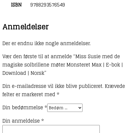
ISBN
9788293576549
Download
|
Norsk
Anmeldelser
antal
Der er endnu ikke nogle anmeldelser.
Vær den første til at anmelde “Miss Susie med de
magiske solbrillene møter Monsteret Max | E-bok |
Download | Norsk”
Din e-mailadresse vil ikke blive publiceret.
Krævede
felter er markeret med
*
Din bedømmelse
*
Din anmeldelse
*