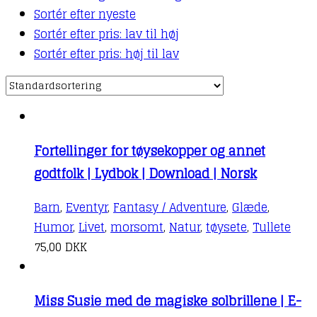
Sortér efter nyeste
Sortér efter pris: lav til høj
Sortér efter pris: høj til lav
Fortellinger for tøysekopper og annet
godtfolk | Lydbok | Download | Norsk
Barn
,
Eventyr
,
Fantasy / Adventure
,
Glæde
,
Humor
,
Livet
,
morsomt
,
Natur
,
tøysete
,
Tullete
75,00
DKK
Miss Susie med de magiske solbrillene | E-