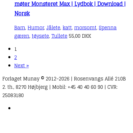
møter Monsteret Max | Lydbok | Download |
Norsk
Barn
,
Humor
,
Jålete
,
katt
,
morsomt
,
Spenna
gæren
,
tøysete
,
Tullete
55,00
DKK
1
2
Next »
Forlaget Munay © 2012-2026 | Rosenvangs Allé 210B
2. th., 8270 Højbjerg | Mobil: +45 40 40 60 90 | CVR:
25083180