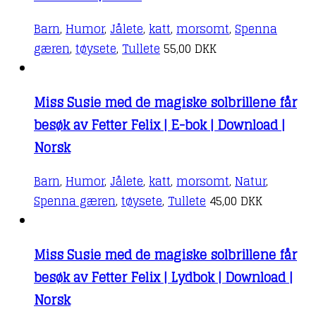
Barn
,
Humor
,
Jålete
,
katt
,
morsomt
,
Spenna
gæren
,
tøysete
,
Tullete
55,00
DKK
Miss Susie med de magiske solbrillene får
besøk av Fetter Felix | E-bok | Download |
Norsk
Barn
,
Humor
,
Jålete
,
katt
,
morsomt
,
Natur
,
Spenna gæren
,
tøysete
,
Tullete
45,00
DKK
Miss Susie med de magiske solbrillene får
besøk av Fetter Felix | Lydbok | Download |
Norsk