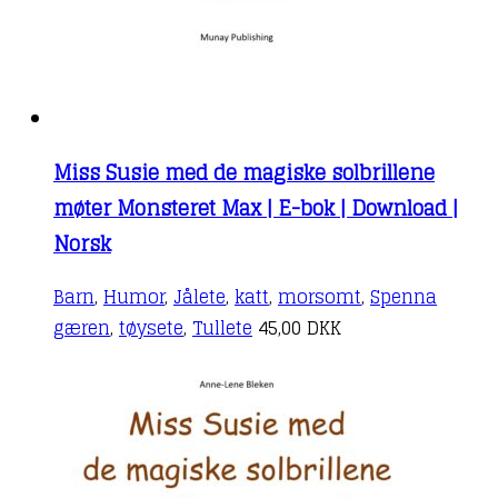
Miss Susie med de magiske solbrillene
møter Monsteret Max | E-bok | Download |
Norsk
Barn
,
Humor
,
Jålete
,
katt
,
morsomt
,
Spenna
gæren
,
tøysete
,
Tullete
45,00
DKK