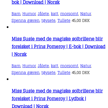
bok | Download | Norsk
Barn
,
Humor
,
Jålete
,
katt
,
morsomt
,
Natur
,
Spenna gæren
,
tøysete
,
Tullete
45,00
DKK
Miss Susie med de magiske solbrillene blir
forelsket i Prins Pomeroy | E-bok | Download
| Norsk
Barn
,
Humor
,
Jålete
,
katt
,
morsomt
,
Natur
,
Spenna gæren
,
tøysete
,
Tullete
45,00
DKK
Miss Susie med de magiske solbrillene blir
forelsket i Prins Pomeroy | Lydbok |
Download | Norsk