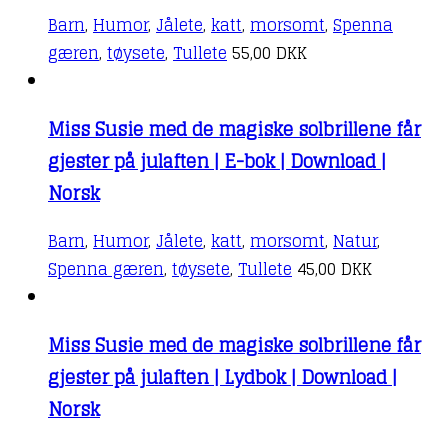
Barn
,
Humor
,
Jålete
,
katt
,
morsomt
,
Spenna
gæren
,
tøysete
,
Tullete
55,00
DKK
Miss Susie med de magiske solbrillene får
gjester på julaften | E-bok | Download |
Norsk
Barn
,
Humor
,
Jålete
,
katt
,
morsomt
,
Natur
,
Spenna gæren
,
tøysete
,
Tullete
45,00
DKK
Miss Susie med de magiske solbrillene får
gjester på julaften | Lydbok | Download |
Norsk