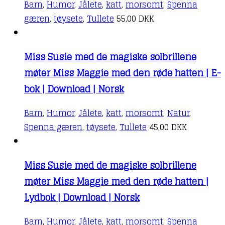
Barn
,
Humor
,
Jålete
,
katt
,
morsomt
,
Spenna
gæren
,
tøysete
,
Tullete
55,00
DKK
Miss Susie med de magiske solbrillene
møter Miss Maggie med den røde hatten | E-
bok | Download | Norsk
Barn
,
Humor
,
Jålete
,
katt
,
morsomt
,
Natur
,
Spenna gæren
,
tøysete
,
Tullete
45,00
DKK
Miss Susie med de magiske solbrillene
møter Miss Maggie med den røde hatten |
Lydbok | Download | Norsk
Barn
,
Humor
,
Jålete
,
katt
,
morsomt
,
Spenna