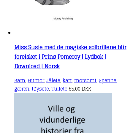
Miss Susie med de magiske solbrillene blir
forelsket i Prins Pomeroy | Lydbok |
Download | Norsk
Barn
,
Humor
,
Jålete
,
katt
,
morsomt
,
Spenna
gæren
,
tøysete
,
Tullete
55,00
DKK