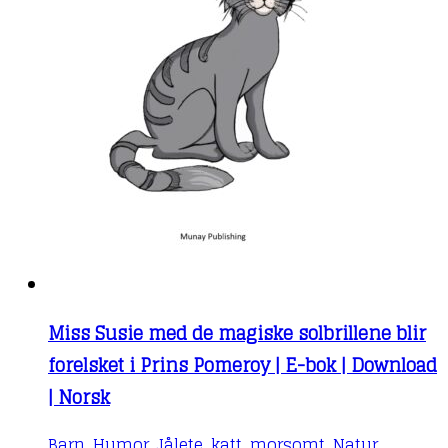
Miss Susie med de magiske solbrillene blir
forelsket i Prins Pomeroy | E-bok | Download
| Norsk
Barn
,
Humor
,
Jålete
,
katt
,
morsomt
,
Natur
,