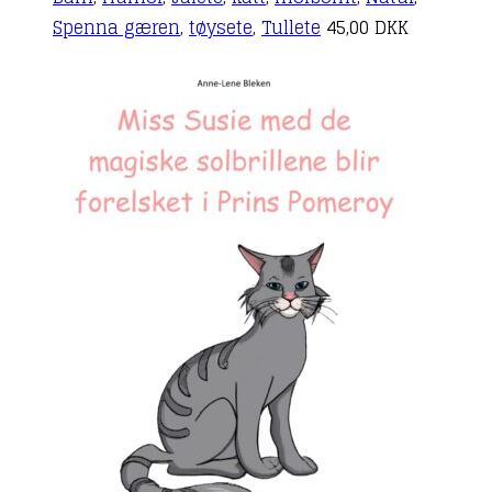
Spenna gæren
,
tøysete
,
Tullete
45,00
DKK