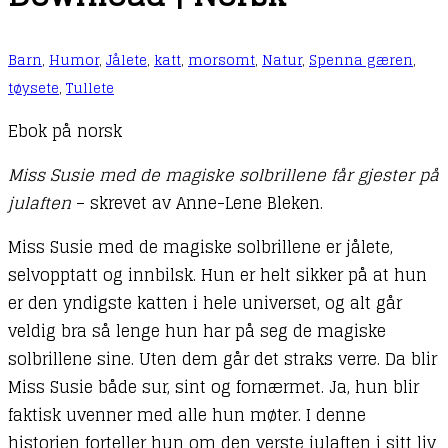
Barn
,
Humor
,
Jålete
,
katt
,
morsomt
,
Natur
,
Spenna gæren
,
tøysete
,
Tullete
Ebok på norsk
Miss Susie med de magiske solbrillene får gjester på
julaften
– skrevet av Anne-Lene Bleken.
Miss Susie med de magiske solbrillene er jålete,
selvopptatt og innbilsk. Hun er helt sikker på at hun
er den yndigste katten i hele universet, og alt går
veldig bra så lenge hun har på seg de magiske
solbrillene sine. Uten dem går det straks verre. Da blir
Miss Susie både sur, sint og fornærmet. Ja, hun blir
faktisk uvenner med alle hun møter. I denne
historien forteller hun om den verste julaften i sitt liv