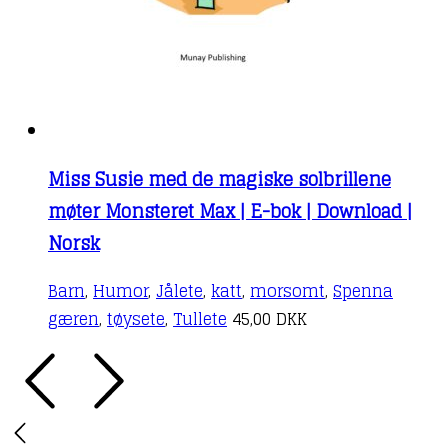
Miss Susie med de magiske solbrillene
møter Monsteret Max | E-bok | Download |
Norsk
Barn
,
Humor
,
Jålete
,
katt
,
morsomt
,
Spenna
gæren
,
tøysete
,
Tullete
45,00
DKK