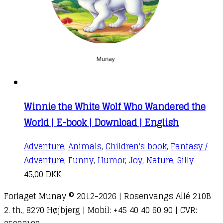
Winnie the White Wolf Who Wandered the
World | E-book | Download | English
Adventure
,
Animals
,
Children's book
,
Fantasy /
Adventure
,
Funny
,
Humor
,
Joy
,
Nature
,
Silly
45,00
DKK
Forlaget Munay © 2012-2026 | Rosenvangs Allé 210B
2. th., 8270 Højbjerg | Mobil: +45 40 40 60 90 | CVR: