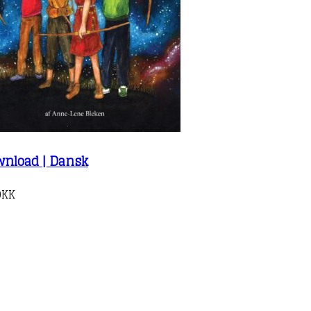
wnload | Dansk
DKK