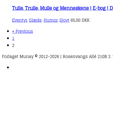
Tulle, Trulle, Mulle og Menneskene | E-bog |
Eventyr
,
Glæde
,
Humor
,
Sjovt
65,00
DKK
« Previous
1
2
Forlaget Munay © 2012-2026 | Rosenvangs Allé 210B 2. th