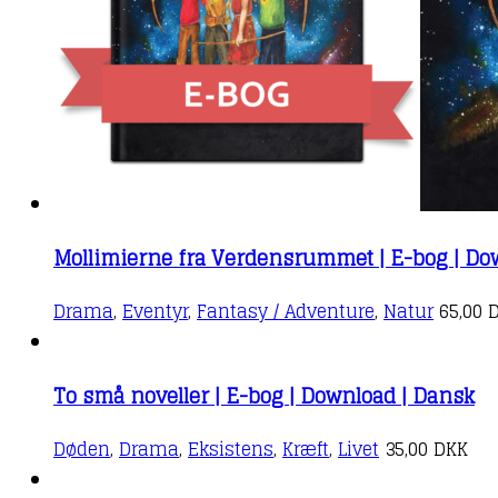
Mollimierne fra Verdensrummet | E-bog | Do
Drama
,
Eventyr
,
Fantasy / Adventure
,
Natur
65,00
To små noveller | E-bog | Download | Dansk
Døden
,
Drama
,
Eksistens
,
Kræft
,
Livet
35,00
DKK