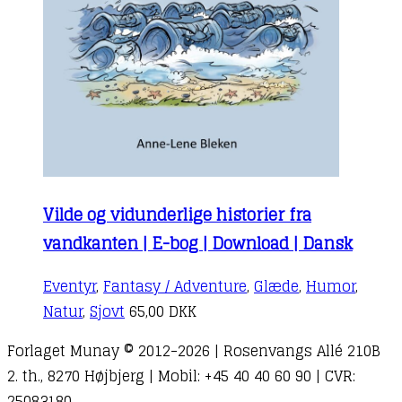
Vilde og vidunderlige historier fra
vandkanten | E-bog | Download | Dansk
Eventyr
,
Fantasy / Adventure
,
Glæde
,
Humor
,
Natur
,
Sjovt
65,00
DKK
Forlaget Munay © 2012-2026 | Rosenvangs Allé 210B
2. th., 8270 Højbjerg | Mobil: +45 40 40 60 90 | CVR:
25083180