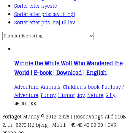
Sortér efter nyeste
Sortér efter pris: lav til høj
Sortér efter pris: høj til lav
Winnie the White Wolf Who Wandered the
World | E-book | Download | English
Adventure
,
Animals
,
Children's book
,
Fantasy /
Adventure
,
Funny
,
Humor
,
Joy
,
Nature
,
Silly
45,00
DKK
Forlaget Munay © 2012-2026 | Rosenvangs Allé 210B
2. th., 8270 Højbjerg | Mobil: +45 40 40 60 90 | CVR: